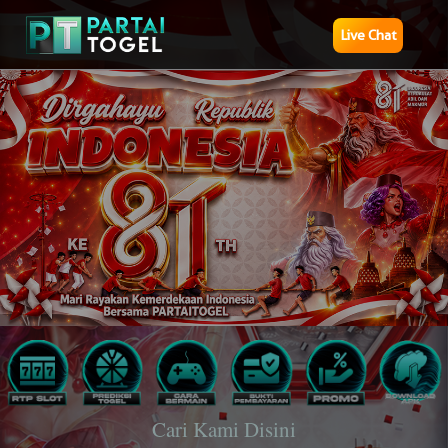
Live Chat
Cari Kami Disini