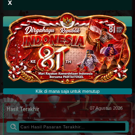
x
Riwayat Withdraw Partaitogel
Klik di mana saja untuk menutup
07 Agustus 2026
Hasil Terakhir