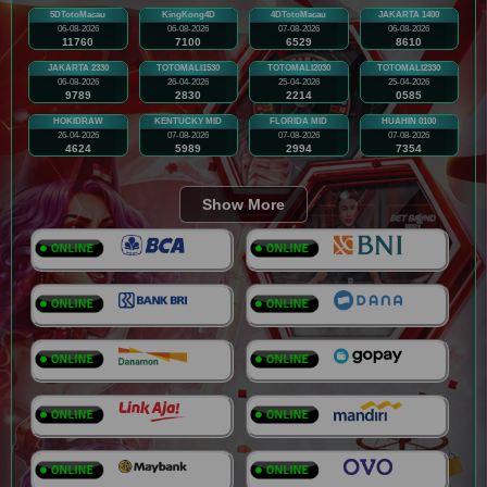
5DTotoMacau
KingKong4D
4DTotoMacau
JAKARTA 1400
06-08-2026
06-08-2026
07-08-2026
06-08-2026
11760
7100
6529
8610
JAKARTA 2330
TOTOMALI1530
TOTOMALI2030
TOTOMALI2330
06-08-2026
26-04-2026
25-04-2026
25-04-2026
9789
2830
2214
0585
HOKIDRAW
KENTUCKY MID
FLORIDA MID
HUAHIN 0100
26-04-2026
07-08-2026
07-08-2026
07-08-2026
4624
5989
2994
7354
Show More